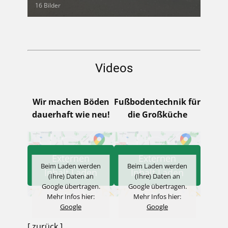
16 Bilder
Videos
Wir machen Böden
Fußbodentechnik für
dauerhaft wie neu!
die Großküche
Externen
Externen
Beim Laden werden
Beim Laden werden
Inhalt Laden
Inhalt Laden
(Ihre) Daten an
(Ihre) Daten an
Google übertragen.
Google übertragen.
Mehr Infos hier:
Mehr Infos hier:
Google
Google
[ zurück ]