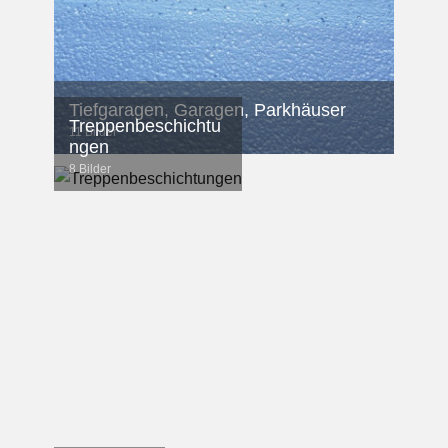
Tiefgaragen, Garagen, Parkhäuser
Treppenbeschichtu
11 Bilder
ngen
8 Bilder