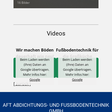
16 Bilder
Videos
Wir machen Böden
Fußbodentechnik für
dauerhaft wie neu!
die Großküche
Beim Laden werden
Beim Laden werden
Externen
Externen
(Ihre) Daten an
(Ihre) Daten an
Google übertragen.
Google übertragen.
Inhalt Laden
Inhalt Laden
Mehr Infos hier:
Mehr Infos hier:
Google
Google
[ zurück ]
AFT ABDICHTUNGS- UND FUSSBODENTECHNIK G
MBH