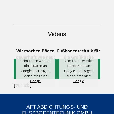
Videos
Wir machen Böden
Fußbodentechnik für
dauerhaft wie neu!
die Großküche
Beim Laden werden
Beim Laden werden
Externen
Externen
(Ihre) Daten an
(Ihre) Daten an
Google übertragen.
Google übertragen.
Inhalt Laden
Inhalt Laden
Mehr Infos hier:
Mehr Infos hier:
Google
Google
[ zurück ]
AFT ABDICHTUNGS- UND
FUSSBODENTECHNIK GMBH