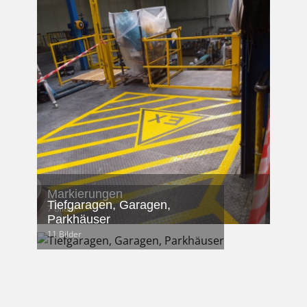
Markierungen
Tiefgaragen, Garagen,
7 Bilder
Parkhäuser
11 Bilder