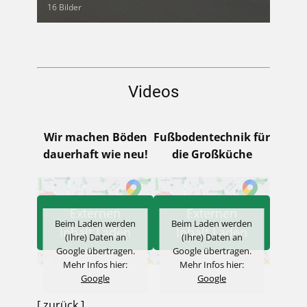
16 Bilder
Videos
Wir machen Böden
Fußbodentechnik für
dauerhaft wie neu!
die Großküche
Externen
Externen
Beim Laden werden
Beim Laden werden
Inhalt Laden
Inhalt Laden
(Ihre) Daten an
(Ihre) Daten an
Google übertragen.
Google übertragen.
Mehr Infos hier:
Mehr Infos hier:
Google
Google
[ zurück ]