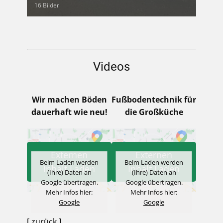
16 Bilder
Videos
Wir machen Böden
Fußbodentechnik für
dauerhaft wie neu!
die Großküche
Externen
Externen
Beim Laden werden
Beim Laden werden
Inhalt Laden
Inhalt Laden
(Ihre) Daten an
(Ihre) Daten an
Google übertragen.
Google übertragen.
Mehr Infos hier:
Mehr Infos hier:
Google
Google
[ zurück ]