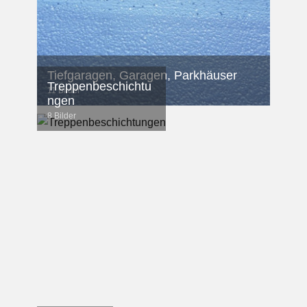
Tiefgaragen, Garagen, Parkhäuser
Treppenbeschichtu
11 Bilder
ngen
8 Bilder